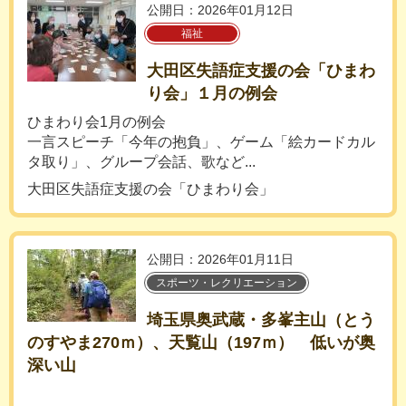
公開日：2026年01月12日
福祉
大田区失語症支援の会「ひまわ
り会」１月の例会
ひまわり会1月の例会
一言スピーチ「今年の抱負」、ゲーム「絵カードカル
タ取り」、グループ会話、歌など...
大田区失語症支援の会「ひまわり会」
公開日：2026年01月11日
スポーツ・レクリエーション
埼玉県奥武蔵・多峯主山（とう
のすやま270ｍ）、天覧山（197ｍ） 低いが奥
深い山