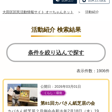
読み上げ
読み上げ設定
大田区区民活動情報サイト オーちゃんネット
＞
活動紹介
活動紹介 検索結果
条件を絞り込んで探す
表示件数：1906件
公開日：2026年03月01日
くらし・環境
第81回カバさん紙芝居の会
カバさん紙芝居２月例会令和８年2月18日（水）19