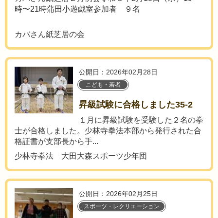
時〜21時蒲田小遊戯室参加者 ９名
カバさん紙芝居の会
公開日：2026年02月28日
こども・若者
昇級試験に合格しました35-2
１月に昇級試験を受験した２名の拳
士が合格しました。少林寺拳法本部から発行された合
格証書が支部長から手...
少林寺拳法 大田大森スポーツ少年団
公開日：2026年02月25日
スポーツ・レクリエーション