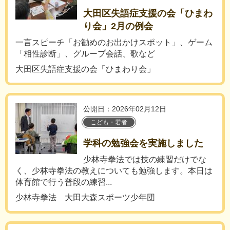
大田区失語症支援の会「ひまわ
り会」2月の例会
一言スピーチ「お勧めのお出かけスポット」、ゲーム
「相性診断」、グループ会話、歌など
大田区失語症支援の会「ひまわり会」
公開日：2026年02月12日
こども・若者
学科の勉強会を実施しました
少林寺拳法では技の練習だけでな
く、少林寺拳法の教えについても勉強します。本日は
体育館で行う普段の練習...
少林寺拳法 大田大森スポーツ少年団