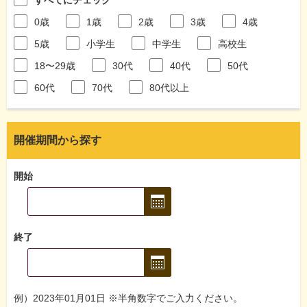
0歳
1歳
2歳
3歳
4歳
5歳
小学生
中学生
高校生
18〜29歳
30代
40代
50代
60代
70代
80代以上
開催期間から探す
開始
終了
例）2023年01月01日 ※半角数字でご入力ください。