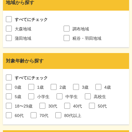
地域から探す
すべてにチェック
大森地域
調布地域
蒲田地域
糀谷・羽田地域
対象年齢から探す
すべてにチェック
0歳
1歳
2歳
3歳
4歳
5歳
小学生
中学生
高校生
18〜29歳
30代
40代
50代
60代
70代
80代以上