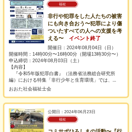
福祉
非行や犯罪をした人たちの被害
にも向き合おう〜犯罪により傷
ついたすべての人への支援を考
える〜
イベント終了
開催日：2024年08月04日（日）
開催時間：14時00分〜16時00分（開場13時30分〜）
申込締切：2024年08月03日（土）
【内容】
『令和5年版犯罪白書』（法務省法務総合研究所
編）における特集「非行少年と生育環境」では、...
おおた社会福祉士会
公開日：2024年06月23日
福祉
コミサポひろしまの活動〜『行