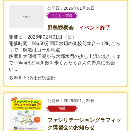
公開日：2026年01月30日
くらし・環境
野鳥観察会
イベント終了
開催日：2026年02月01日（日）
開催時間：9時50分羽田水辺の楽校前集合～12時ごろ
まで 解散はゴール地点
多摩川大師橋干潟から六郷水門の少し上流のあたりま
で1.5kmほど河川敷を歩くとたくさんの野鳥に出会
い...
多摩川とびはぜ倶楽部
公開日：2026年01月29日
福祉
ファシリテーショングラフィッ
ク講習会のお知らせ