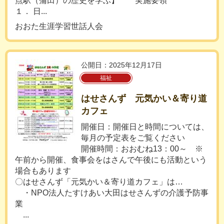
点駅（蒲田）の歴史を学ぶ】 実施要領
１． 日...
おおた生涯学習世話人会
公開日：2025年12月17日
福祉
はせさんず 元気かい＆寄り道
カフェ
開催日：開催日と時間については、
毎月の予定表をご覧ください
開催時間：おおむね13：00～ ※
午前から開催、食事会をはさんで午後にも活動という
場合もあります
〇はせさんず「元気かい＆寄り道カフェ」は…
・NPO法人たすけあい大田はせさんずの介護予防事
業
...