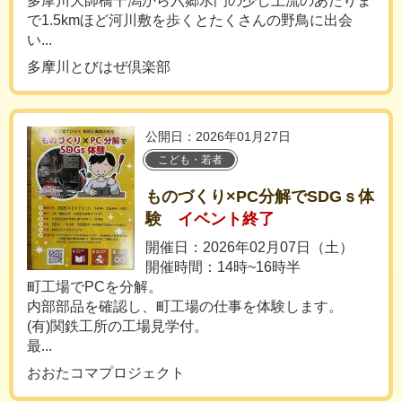
多摩川大師橋干潟から六郷水門の少し上流のあたりま
で1.5kmほど河川敷を歩くとたくさんの野鳥に出会
い...
多摩川とびはぜ倶楽部
公開日：2026年01月27日
こども・若者
ものづくり×PC分解でSDGｓ体
験
イベント終了
開催日：2026年02月07日（土）
開催時間：14時~16時半
町工場でPCを分解。
内部部品を確認し、町工場の仕事を体験します。
(有)関鉄工所の工場見学付。
最...
おおたコマプロジェクト