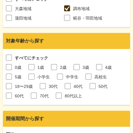
大森地域
調布地域
蒲田地域
糀谷・羽田地域
対象年齢から探す
すべてにチェック
0歳
1歳
2歳
3歳
4歳
5歳
小学生
中学生
高校生
18〜29歳
30代
40代
50代
60代
70代
80代以上
開催期間から探す