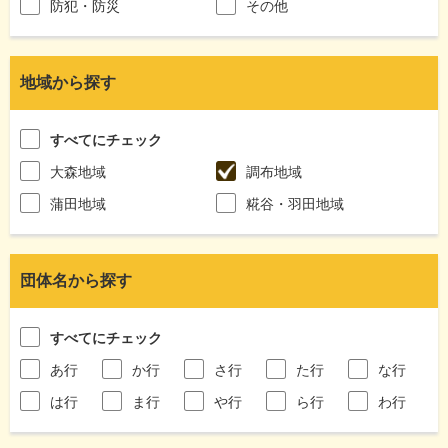
防犯・防災
その他
地域から探す
すべてにチェック
大森地域
調布地域
蒲田地域
糀谷・羽田地域
団体名から探す
すべてにチェック
あ行
か行
さ行
た行
な行
は行
ま行
や行
ら行
わ行