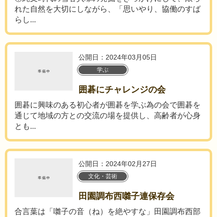
れた自然を大切にしながら、「思いやり、協働のすば
らし...
公開日：2024年03月05日
学ぶ
囲碁にチャレンジの会
囲碁に興味のある初心者が囲碁を学ぶ為の会で囲碁を
通じて地域の方との交流の場を提供し、高齢者が心身
とも...
公開日：2024年02月27日
文化・芸術
田園調布西囃子連保存会
合言葉は「囃子の音（ね）を絶やすな」田園調布西部