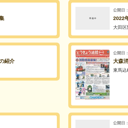
公開日：
集
202
大田区
公開日：
の紹介
大森
東馬込
公開日：