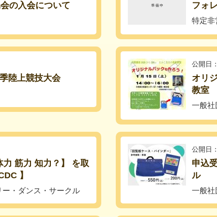
協会の入会について
フォ
特定非
公開日：
春季陸上競技大会
オリ
教室
一般社
公開日：
力 筋力 知力？】 を取
申込
DC 】
ル
リー・ダンス・サークル
一般社