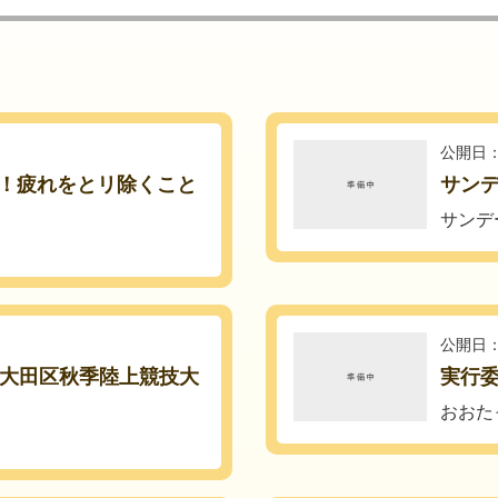
公開日：
！疲れをとリ除くこと
サン
サンデ
公開日：
・大田区秋季陸上競技大
実行
おおた