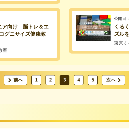
公開日：
ニア向け 脳トレ＆エ
くる
コグニサイズ健康教
ズル
東京く
教室
前へ
1
2
3
4
5
次へ