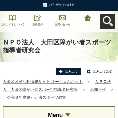
ひらがなをつける
このサイトについて
新規登録
お問い合わせ
大田区区民活動情報
サイト オーちゃんネ
ットへ戻る
ＮＰＯ法人 大田区障がい者スポーツ
指導者研究会
読み上げ
読み上げ設定
大田区区民活動情報サイト オーちゃんネット
＞
ＮＰＯ法
人 大田区障がい者スポーツ指導者研究会
＞
お知らせ
＞
令和６年度障がい者スポーツ教室
Menu