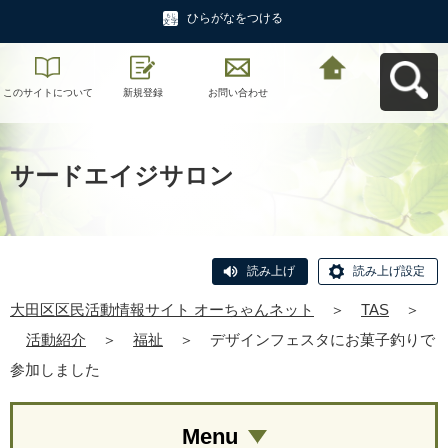
ひらがなをつける
このサイトについて
新規登録
お問い合わせ
大田区区民活動情報
サイト オーちゃんネ
ットへ戻る
サードエイジサロン
読み上げ
読み上げ設定
大田区区民活動情報サイト オーちゃんネット
＞
TAS
＞
活動紹介
＞
福祉
＞
デザインフェスタにお菓子釣りで
参加しました
Menu