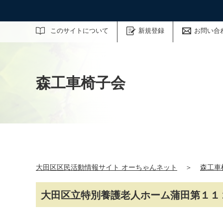
サイト内検索
このサイトについて
新規登録
お問い合
森工車椅子会
大田区区民活動情報サイト オーちゃんネット
＞
森工車
大田区立特別養護老人ホーム蒲田第１１