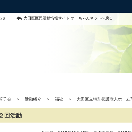
わせ
大田区区民活動情報サイト オーちゃんネットへ戻る
椅子会
＞
活動紹介
＞
福祉
＞
大田区立特別養護老人ホーム
２回活動