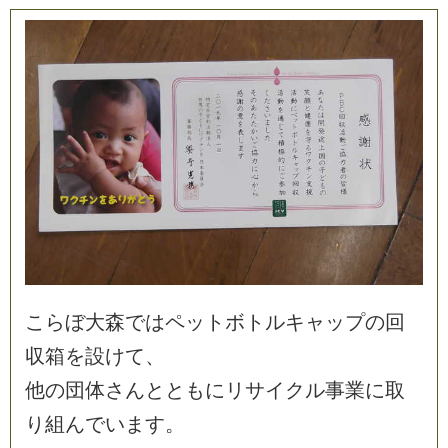
こ
ら
ぼ
大
森
で
は
ペ
ッ
ト
ボ
ト
ル
キ
ャ
ッ
プ
の
回
収
箱
を
設
け
て
、
他
の
団
体
さ
ん
と
と
も
に
リ
サ
イ
ク
ル
事
業
に
取
り
組
ん
で
い
ま
す
。