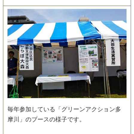
毎
年
参
加
し
て
い
る
「
グ
リ
ー
ン
ア
ク
シ
ョ
ン
多
摩
川
」
の
ブ
ー
ス
の
様
子
で
す
。