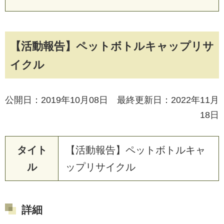
【活動報告】ペットボトルキャップリサ
イクル
公開日：2019年10月08日 最終更新日：2022年11月
18日
タイト
【
活
動
報
告
】
ペ
ッ
ト
ボ
ト
ル
キ
ャ
ル
ッ
プ
リ
サ
イ
ク
ル
詳細