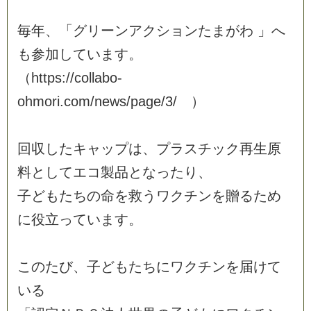
毎
年
、
「
グ
リ
ー
ン
ア
ク
シ
ョ
ン
た
ま
が
わ
」
へ
も
参
加
し
て
い
ま
す
。
（
h
t
t
p
s
:
/
/
c
o
l
l
a
b
o
-
o
h
m
o
r
i
.
c
o
m
/
n
e
w
s
/
p
a
g
e
/
3
/
）
回
収
し
た
キ
ャ
ッ
プ
は
、
プ
ラ
ス
チ
ッ
ク
再
生
原
料
と
し
て
エ
コ
製
品
と
な
っ
た
り
、
子
ど
も
た
ち
の
命
を
救
う
ワ
ク
チ
ン
を
贈
る
た
め
に
役
立
っ
て
い
ま
す
。
こ
の
た
び
、
子
ど
も
た
ち
に
ワ
ク
チ
ン
を
届
け
て
い
る