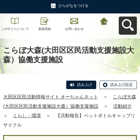
ひらがなをつける
このサイトについて
新規登録
お問い合わせ
大田区区民活動情報
サイト オーちゃんネ
ットへ戻る
こらぼ大森(大田区区民活動支援施設大
森）協働支援施設
読み上げ
読み上げ設定
大田区区民活動情報サイト オーちゃんネット
＞
こらぼ大森
(大田区区民活動支援施設大森）協働支援施設
＞
活動紹介
＞
くらし・環境
＞
【活動報告】ペットボトルキャップリ
サイクル