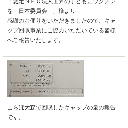
「
認
定
Ｎ
Ｐ
Ｏ
法
人
世
界
の
子
ど
も
に
ワ
ク
チ
ン
を
日
本
委
員
会
」
様
よ
り
感
謝
の
お
便
り
を
い
た
だ
き
ま
し
た
の
で
、
キ
ャ
ッ
プ
回
収
事
業
に
ご
協
力
い
た
だ
い
て
い
る
皆
様
へ
ご
報
告
い
た
し
ま
す
。
こ
ら
ぼ
大
森
で
回
収
し
た
キ
ャ
ッ
プ
の
量
の
報
告
で
す
。