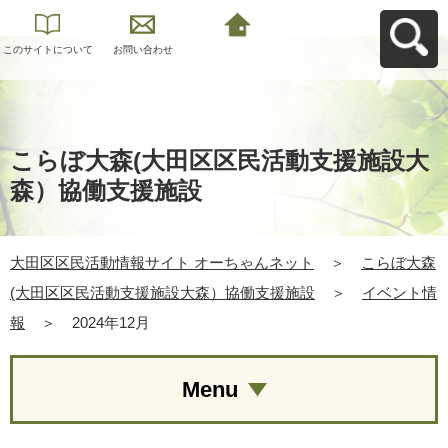
このサイトについて
お問い合わせ
大田区区民活動情報
サイト オーちゃんネ
ットへ戻る
こらぼ大森(大田区区民活動支援施設大
森）協働支援施設
大田区区民活動情報サイト オーちゃんネット
＞
こらぼ大森
(大田区区民活動支援施設大森）協働支援施設
＞
イベント情
報
＞
2024年12月
Menu