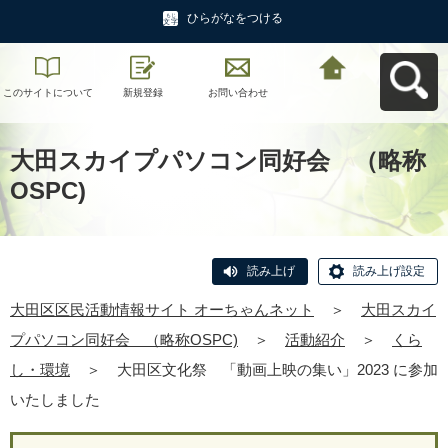
ひらがなをつける
このサイトについて
新規登録
お問い合わせ
大田区区民活動情報
サイト オーちゃんネ
ットへ戻る
大田スカイプパソコン同好会 （略称
OSPC)
読み上げ
読み上げ設定
大田区区民活動情報サイト オーちゃんネット
＞
大田スカイ
プパソコン同好会 （略称OSPC)
＞
活動紹介
＞
くら
し・環境
＞
大田区文化祭 「動画上映の集い」2023 に参加
いたしました