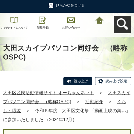
ひらがなをつける
このサイトについて
新規登録
お問い合わせ
大田区区民活動情報
サイト オーちゃんネ
ットへ戻る
大田スカイプパソコン同好会 （略称
OSPC)
読み上げ
読み上げ設定
大田区区民活動情報サイト オーちゃんネット
＞
大田スカイ
プパソコン同好会 （略称OSPC)
＞
活動紹介
＞
くら
し・環境
＞
令和６年度 大田区文化祭 「動画上映の集い」
に参加いたしました （2024年12月）