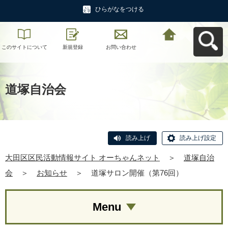
ひらがなをつける
このサイトについて
新規登録
お問い合わせ
大田区区民活動情報
サイト オーちゃんネ
ットへ戻る
道塚自治会
読み上げ
読み上げ設定
大田区区民活動情報サイト オーちゃんネット
＞
道塚自治
会
＞
お知らせ
＞
道塚サロン開催（第76回）
Menu