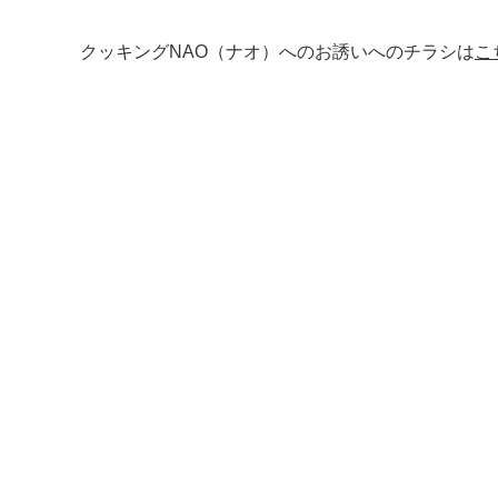
クッキングNAO（ナオ）へのお誘いへのチラシは
こ
マイメディア検索