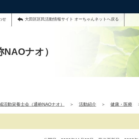
わせ
大田区区民活動情報サイト オーちゃんネットへ戻る
NAOナオ）
域活動栄養士会（通称NAOナオ）
＞
活動紹介
＞
健康・医療