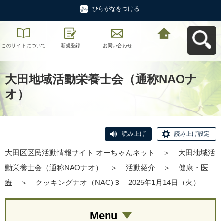
ひらがなをつける
このサイトについて
新規登録
お問い合わせ
大田区区民活動情報
サイト オーちゃんネ
ットへ戻る
大田地域活動栄養士会（通称NAOナ
オ）
読み上げ
読み上げ設定
大田区区民活動情報サイト オーちゃんネット
＞
大田地域活
動栄養士会（通称NAOナオ）
＞
活動紹介
＞
健康・医
療
＞
クッキングナオ（NAO)３ 2025年1月14日（火）
Menu