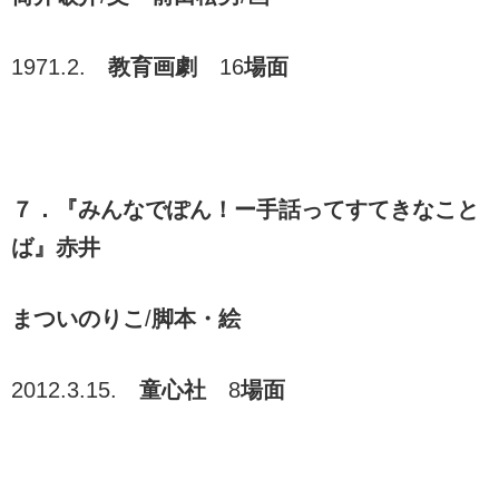
1971.2.
教育画劇
16
場面
７．『みんなでぽん！ー手話ってすてきなこと
ば』赤井
まついのりこ
/
脚本・絵
2012.3.15.
童心社
8
場面