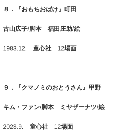
８．『おもちおばけ』町田
古山広子
/
脚本 福田庄助
/
絵
1983.12.
童心社
12
場面
９．『クマノミのおとうさん』甲野
キム・ファン
/
脚本 ミヤザーナツ
/
絵
2023.9.
童心社
12
場面