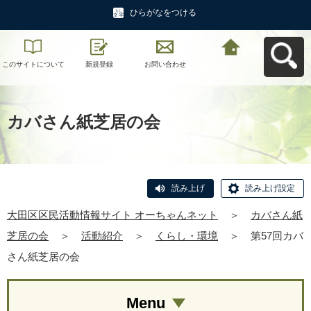
ひらがなをつける
このサイトについて
新規登録
お問い合わせ
大田区区民活動情報
サイト オーちゃんネ
ットへ戻る
カバさん紙芝居の会
読み上げ
読み上げ設定
大田区区民活動情報サイト オーちゃんネット
＞
カバさん紙
芝居の会
＞
活動紹介
＞
くらし・環境
＞
第57回カバ
さん紙芝居の会
Menu