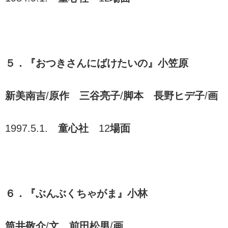
５．『おつきさんにばけたいの』小笠原
新美南吉
/
原作 三谷亮子
/
脚本 長野ヒデ子
/
画
1997.5.1.
童心社
12
場面
６．『ぶんぶくちゃがま』小林
筒井敬介
/
文 前田松男
/
画