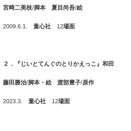
宮﨑二美枝
/
脚本 夏目尚吾
/
絵
2009.6.1.
童心社
12
場面
２．『じいとてんぐのとりかえっこ』和田
藤田勝治
/
脚本・絵 渡部豊子
/
原作
2023.3.
童心社
12
場面