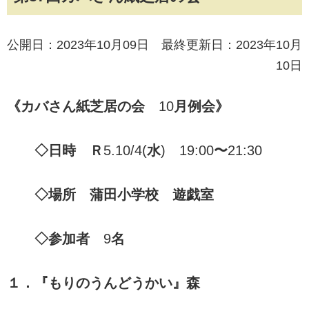
公開日：2023年10月09日 最終更新日：2023年10月
10日
《カバさん紙芝居の会
10
月例会》
◇日時 Ｒ
5.10/4(
水
)
19:00
〜
21:30
◇場所 蒲田小学校 遊戯室
◇参加者
9
名
１．『もりのうんどうかい』森