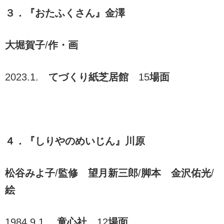
３．『おたふくさん』金澤
大堀賀子
/
作・画
2023.1.
てづくり紙芝居館
15
場面
４．『しりやのめいじん』川原
松谷みよ子
/
監修 望月新三郎
/
脚本 金沢佑光
/
絵
1984.9.1.
童心社
12
場面