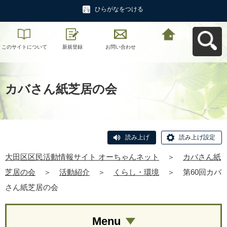
ひらがなをつける
このサイトについて
新規登録
お問い合わせ
大田区区民活動情報
サイト オーちゃんネ
ットへ戻る
カバさん紙芝居の会
読み上げ
読み上げ設定
大田区区民活動情報サイト オーちゃんネット
＞
カバさん紙
芝居の会
＞
活動紹介
＞
くらし・環境
＞
第60回カバ
さん紙芝居の会
Menu