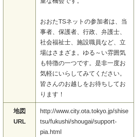
重な機会です。
おおたTSネットの参加者は、当
事者、保護者、行政、弁護士、
社会福祉士、施設職員など、立
場はさまざま。ゆる～い雰囲気
も特徴の一つです。是非一度お
気軽にいらしてみてください。
皆さんのお越しをお待ちしてお
ります！
地図
h
t
t
p
:
/
/
w
w
w
.
c
i
t
y
.
o
t
a
.
t
o
k
y
o
.
j
p
/
s
h
i
s
e
URL
t
s
u
/
f
u
k
u
s
h
i
/
s
h
o
u
g
a
i
/
s
u
p
p
o
r
t
-
p
i
a
.
h
t
m
l