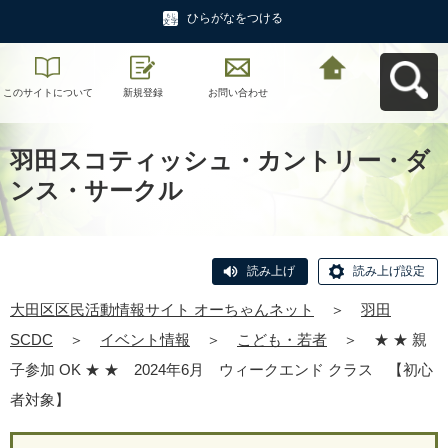
ひらがなをつける
このサイトについて
新規登録
お問い合わせ
大田区区民活動情報
サイト オーちゃんネ
ットへ戻る
羽田スコティッシュ・カントリー・ダ
ンス・サークル
読み上げ
読み上げ設定
大田区区民活動情報サイト オーちゃんネット
＞
羽田
SCDC
＞
イベント情報
＞
こども・若者
＞
★ ★ 親
子参加 OK ★ ★ 2024年6月 ウィークエンド クラス 【初心
者対象】