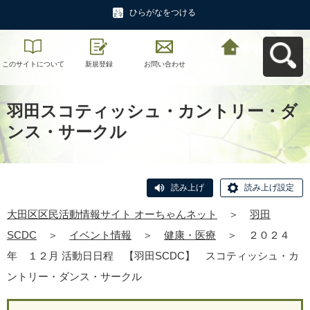
ひらがなをつける
このサイトについて
新規登録
お問い合わせ
大田区区民活動情報
サイト オーちゃんネ
ットへ戻る
羽田スコティッシュ・カントリー・ダ
ンス・サークル
読み上げ
読み上げ設定
大田区区民活動情報サイト オーちゃんネット
＞
羽田
SCDC
＞
イベント情報
＞
健康・医療
＞
２０２４
年 １２月 活動日日程 【羽田SCDC】 スコティッシュ・カ
ントリー・ダンス・サークル