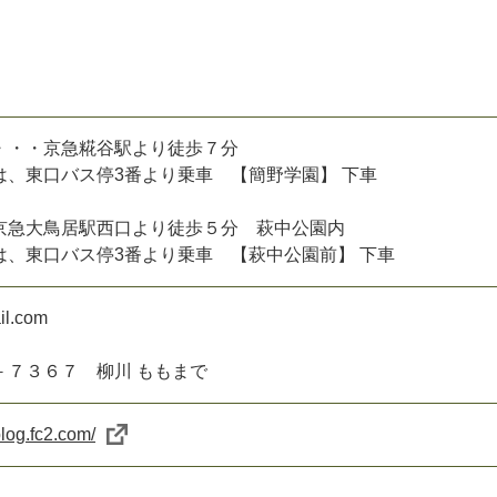
・・・京急糀谷駅より徒歩７分
口バス停3番より乗車 【簡野学園】 下車
京急大鳥居駅西口より徒歩５分 萩中公園内
口バス停3番より乗車 【萩中公園前】 下車
il.com
－７３６７ 柳川 ももまで
log.fc2.com/