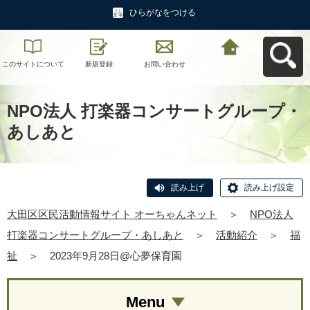
ひらがなをつける
このサイトについて
新規登録
お問い合わせ
大田区区民活動情報
サイト オーちゃんネ
ットへ戻る
NPO法人 打楽器コンサートグループ・
あしあと
読み上げ
読み上げ設定
大田区区民活動情報サイト オーちゃんネット
＞
NPO法人
打楽器コンサートグループ・あしあと
＞
活動紹介
＞
福
祉
＞
2023年9月28日@心夢保育園
Menu