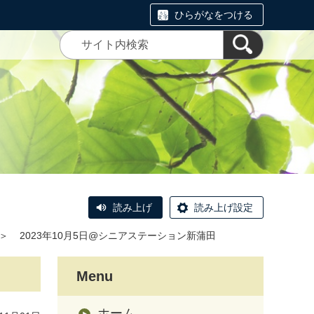
ひらがなをつける
読み上げ
読み上げ設定
＞
2023年10月5日@シニアステーション新蒲田
Menu
ホーム