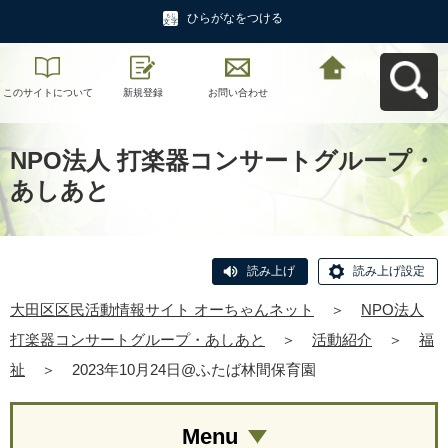
ひらがなをつける
このサイトについて
新規登録
お問い合わせ
大田区区民活動情報
サイト オーちゃんネ
ットへ戻る
NPO法人 打楽器コンサートグループ・
あしあと
読み上げ
読み上げ設定
大田区区民活動情報サイト オーちゃんネット
＞
NPO法人
打楽器コンサートグループ・あしあと
＞
活動紹介
＞
福
祉
＞
2023年10月24日@ふたば林間保育園
Menu