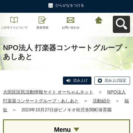
ひらがなをつける
このサイトについて
新規登録
お問い合わせ
大田区区民活動情報
サイト オーちゃんネ
ットへ戻る
NPO法人 打楽器コンサートグループ・
あしあと
読み上げ
読み上げ設定
大田区区民活動情報サイト オーちゃんネット
＞
NPO法人
打楽器コンサートグループ・あしあと
＞
活動紹介
＞
福
祉
＞
2023年10月27日@ピノキオ幼児舎関町保育園
Menu