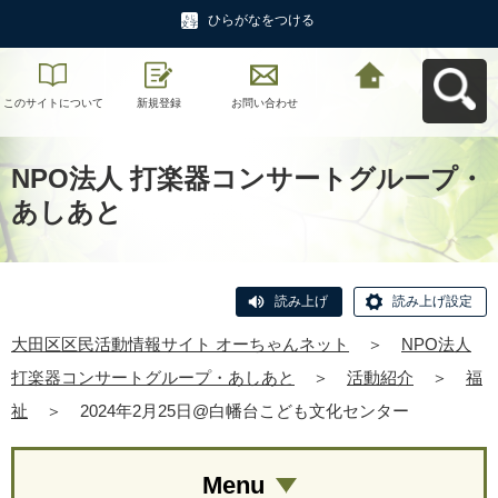
ひらがなをつける
このサイトについて
新規登録
お問い合わせ
大田区区民活動情報
サイト オーちゃんネ
ットへ戻る
NPO法人 打楽器コンサートグループ・
あしあと
読み上げ
読み上げ設定
大田区区民活動情報サイト オーちゃんネット
＞
NPO法人
打楽器コンサートグループ・あしあと
＞
活動紹介
＞
福
祉
＞
2024年2月25日@白幡台こども文化センター
Menu