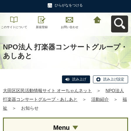
ひらがなをつける
このサイトについて
新規登録
お問い合わせ
大田区区民活動情報
サイト オーちゃんネ
ットへ戻る
NPO法人 打楽器コンサートグループ・
あしあと
読み上げ
読み上げ設定
大田区区民活動情報サイト オーちゃんネット
＞
NPO法人
打楽器コンサートグループ・あしあと
＞
活動紹介
＞
福
祉
＞
お知らせ
Menu