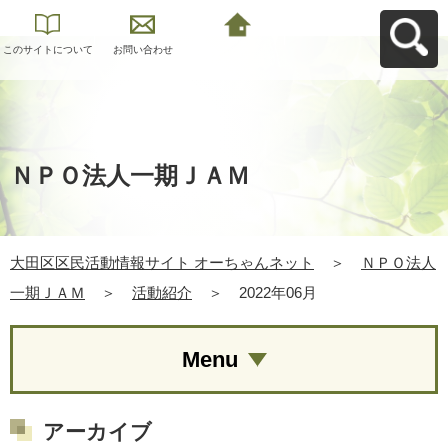
このサイトについて
お問い合わせ
大田区区民活動情報
サイト オーちゃんネ
ットへ戻る
ＮＰＯ法人一期ＪＡＭ
大田区区民活動情報サイト オーちゃんネット
＞
ＮＰＯ法人
一期ＪＡＭ
＞
活動紹介
＞
2022年06月
Menu
アーカイブ