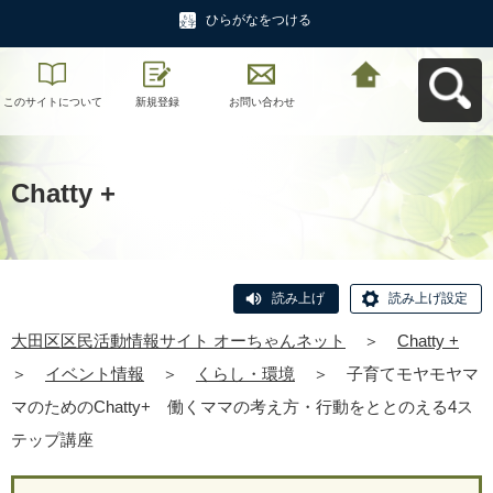
ひらがなをつける
このサイトについて
新規登録
お問い合わせ
大田区区民活動情報
サイト オーちゃんネ
ットへ戻る
Chatty +
読み上げ
読み上げ設定
大田区区民活動情報サイト オーちゃんネット
＞
Chatty +
＞
イベント情報
＞
くらし・環境
＞
子育てモヤモヤマ
マのためのChatty+ 働くママの考え方・行動をととのえる4ス
テップ講座