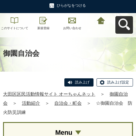
ひらがなをつける
このサイトについて
新規登録
お問い合わせ
大田区区民活動情報
サイト オーちゃんネ
ットへ戻る
御園自治会
読み上げ
読み上げ設定
大田区区民活動情報サイト オーちゃんネット
＞
御園自治
会
＞
活動紹介
＞
自治会・町会
＞
☆御園自治会 防
火防災訓練
Menu