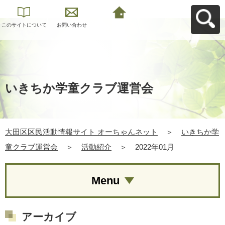
このサイトについて
お問い合わせ
大田区区民活動情報
サイト オーちゃんネ
ットへ戻る
いきちか学童クラブ運営会
大田区区民活動情報サイト オーちゃんネット
＞
いきちか学
童クラブ運営会
＞
活動紹介
＞
2022年01月
Menu
アーカイブ