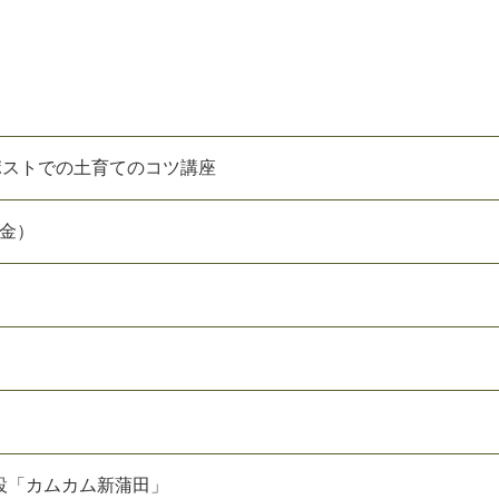
ポストでの土育てのコツ講座
（金）
設「カムカム新蒲田」