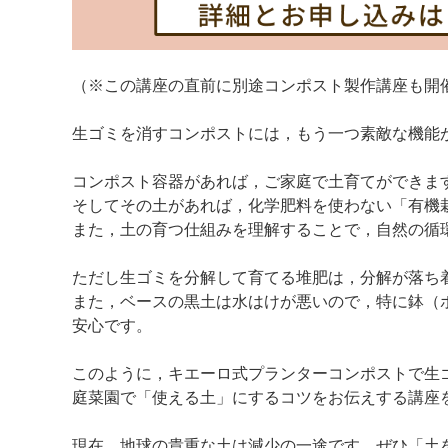
（※この講座の直前に別途コンポスト製作講座も開
生ゴミを消すコンポストには，もう一つ素敵な機能
コンポスト容器があれば，ご家庭で土育てができま
そしてその土があれば，化学肥料を使わない「有機
また，土の育つ仕組みを理解することで，自然の循
ただし生ゴミを分解して育てる堆肥は，分解が落ち
また，ベースの黒土は水はけが悪いので，特に鉢（
安心です。
このように，キエーロ式プランターコンポストで生
庭菜園で「使える土」にするコツをお伝えする講座
現在，地球の貴重な土は減少の一途です。ぜひ「土を育