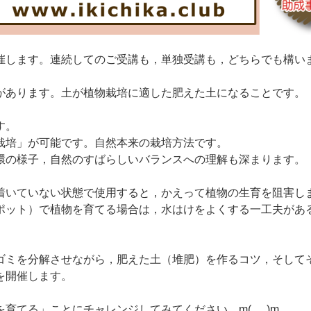
催します。連続してのご受講も，単独受講も，どちらでも構い
があります。土が植物栽培に適した肥えた土になることです。
す。
栽培」が可能です。自然本来の栽培方法です。
環の様子，自然のすばらしいバランスへの理解も深まります。
着いていない状態で使用すると，かえって植物の生育を阻害し
ポット）で植物を育てる場合は，水はけをよくする一工夫があ
ゴミを分解させながら，肥えた土（堆肥）を作るコツ，そして
を開催します。
てる」ことにチャレンジしてみてください。m(_ _)m