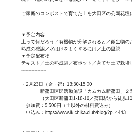
ご家庭のコンポストで育てた土を大田区の公園花壇
-----------------
▼予定内容
土って何だろう／有機物が分解されると／微生物の
熟成の確認／水はけをよくするには／土の里親
▼予定配布物
テキスト／土の熟成袋／布ポット／育てた土で栽培
-----------------
・2月23日（金・祝）13:30-15:00
新蒲田区民活動施設「カムカム新蒲田」２階
（大田区新蒲田1-18-16／蒲田駅から徒歩1
参加費：5,500円（土以外の材料費込み）
申込み：https://www.ikichika.club/blog/?p=4443