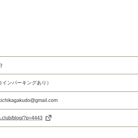
分
コインパーキングあり）
ikagakudo@gmail.com
ka.club/blog/?p=4443