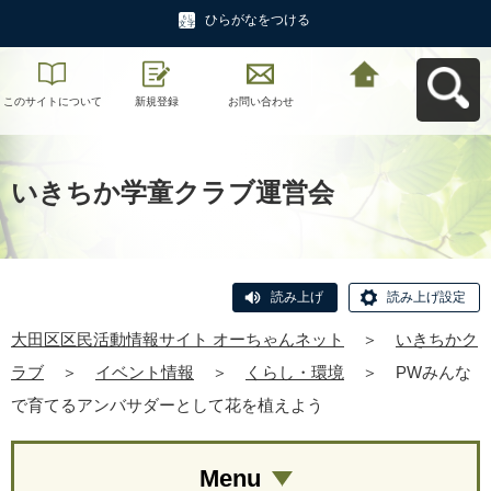
ひらがなをつける
このサイトについて
新規登録
お問い合わせ
大田区区民活動情報
サイト オーちゃんネ
ットへ戻る
いきちか学童クラブ運営会
読み上げ
読み上げ設定
大田区区民活動情報サイト オーちゃんネット
＞
いきちかク
ラブ
＞
イベント情報
＞
くらし・環境
＞
PWみんな
で育てるアンバサダーとして花を植えよう
Menu