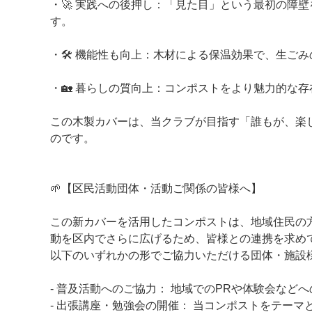
・🚀 実践への後押し：「見た目」という最初の障
す。
・🛠️ 機能性も向上：木材による保温効果で、生
・🏡 暮らしの質向上：コンポストをより魅力的な
この木製カバーは、当クラブが目指す「誰もが、楽
のです。
🌱【区民活動団体・活動ご関係の皆様へ】
この新カバーを活用したコンポストは、地域住民の
動を区内でさらに広げるため、皆様との連携を求め
以下のいずれかの形でご協力いただける団体・施設
- 普及活動へのご協力： 地域でのPRや体験会など
- 出張講座・勉強会の開催： 当コンポストをテー