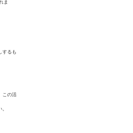
れま
しするも
、この活
い。