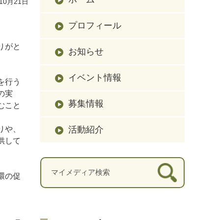
10月21日
プロフィール
りがと
お知らせ
イベント情報
を行う
の実
募集情報
むこと
活動紹介
りや、
供して
環の促