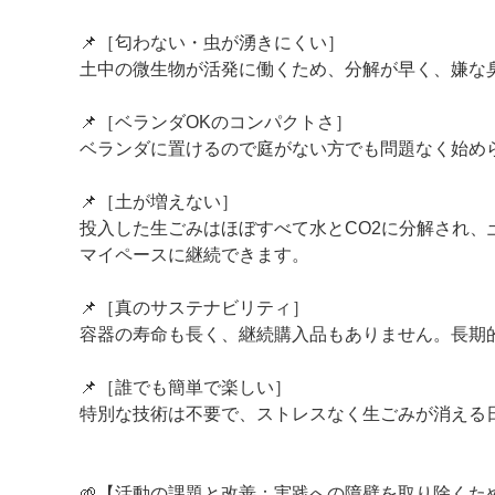
📌［匂わない・虫が湧きにくい］
土中の微生物が活発に働くため、分解が早く、嫌な
📌［ベランダOKのコンパクトさ］
ベランダに置けるので庭がない方でも問題なく始め
📌［土が増えない］
投入した生ごみはほぼすべて水とCO2に分解され
マイペースに継続できます。
📌［真のサステナビリティ］
容器の寿命も長く、継続購入品もありません。長期
📌［誰でも簡単で楽しい］
特別な技術は不要で、ストレスなく生ごみが消える
🌱【活動の課題と改善：実践への障壁を取り除くた