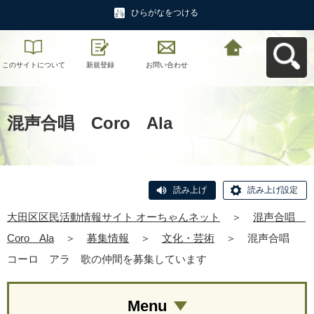
ひらがなをつける
このサイトについて
新規登録
お問い合わせ
大田区区民活動情報
サイト オーちゃんネ
ットへ戻る
混声合唱 Coro Ala
読み上げ
読み上げ設定
大田区区民活動情報サイト オーちゃんネット
＞
混声合唱
Coro Ala
＞
募集情報
＞
文化・芸術
＞
混声合唱
コーロ アラ 歌の仲間を募集しています
Menu