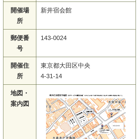
開催場
新井宿会館
所
郵便番
143-0024
号
開催住
東京都大田区中央
所
4-31-14
地図・
案内図