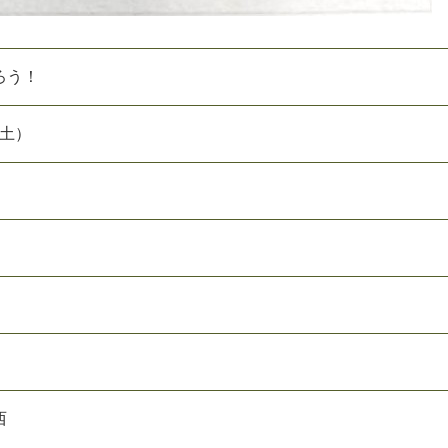
ろう！
（土）
西