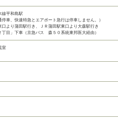
本線平和島駅
通停車、快速特急とエアポート急行は停車しません。）
東口より蒲田駅行き、ＪＲ蒲田駅東口より大森駅行き
２丁目」下車（京急バス 森５０系統東邦医大経由）
流室