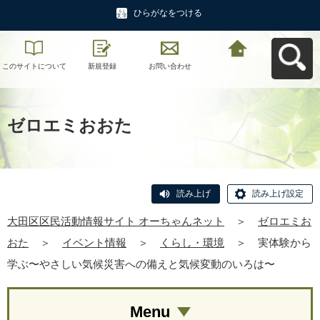
ひらがなをつける
このサイトについて
新規登録
お問い合わせ
大田区区民活動情報
サイト オーちゃんネ
ットへ戻る
ゼロエミおおた
読み上げ
読み上げ設定
大田区区民活動情報サイト オーちゃんネット
＞
ゼロエミお
おた
＞
イベント情報
＞
くらし・環境
＞
実体験から
学ぶ〜やさしい気候災害への備えと気候変動のいろは〜
Menu