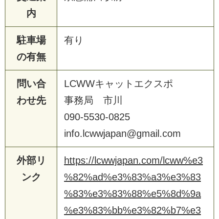
内
駐車場
有り
の有無
問い合
LCWWキャットエクスポ
わせ先
事務局 市川
090‐5530‐0825
info.lcwwjapan@gmail.com
外部リ
https://lcwwjapan.com/lcww%e3
ンク
%82%ad%e3%83%a3%e3%83
%83%e3%83%88%e5%8d%9a
%e3%83%bb%e3%82%b7%e3