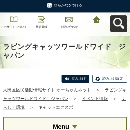
ひらがなをつける
このサイトについて
新規登録
お問い合わせ
大田区区民活動情報
サイト オーちゃんネ
ットへ戻る
ラビングキャッツワールドワイド ジ
ャパン
読み上げ
読み上げ設定
大田区区民活動情報サイト オーちゃんネット
＞
ラビングキ
ャッツワールドワイド ジャパン
＞
イベント情報
＞
く
らし・環境
＞
キャットエクスポ
Menu