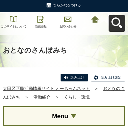
ひらがなをつける
このサイトについて
新規登録
お問い合わせ
大田区区民活動情報
サイト オーちゃんネ
ットへ戻る
おとなのさんぽみち
読み上げ
読み上げ設定
大田区区民活動情報サイト オーちゃんネット
＞
おとなのさ
んぽみち
＞
活動紹介
＞
くらし・環境
Menu