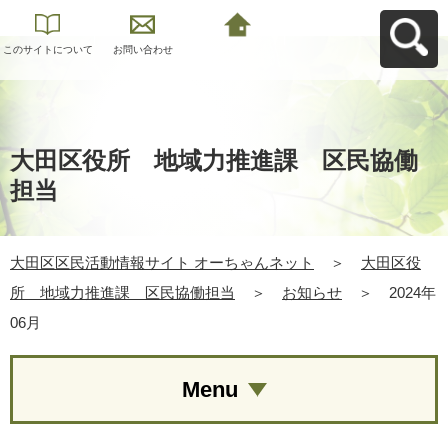
このサイトについて
お問い合わせ
大田区区民活動情報
サイト オーちゃんネ
ットへ戻る
大田区役所 地域力推進課 区民協働
担当
大田区区民活動情報サイト オーちゃんネット
＞
大田区役
所 地域力推進課 区民協働担当
＞
お知らせ
＞
2024年
06月
Menu