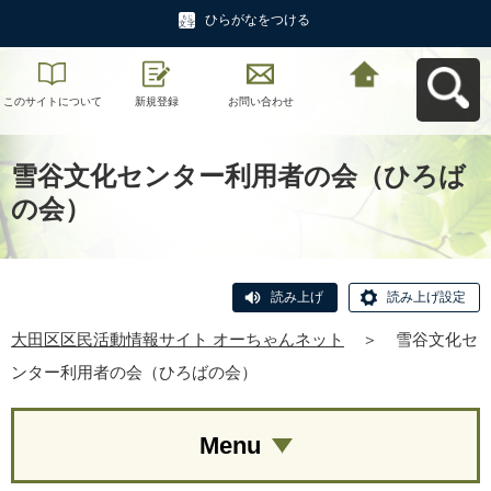
ひらがなをつける
このサイトについて
新規登録
お問い合わせ
大田区区民活動情報
サイト オーちゃんネ
ットへ戻る
雪谷文化センター利用者の会（ひろば
の会）
読み上げ
読み上げ設定
大田区区民活動情報サイト オーちゃんネット
＞
雪谷文化セ
ンター利用者の会（ひろばの会）
Menu