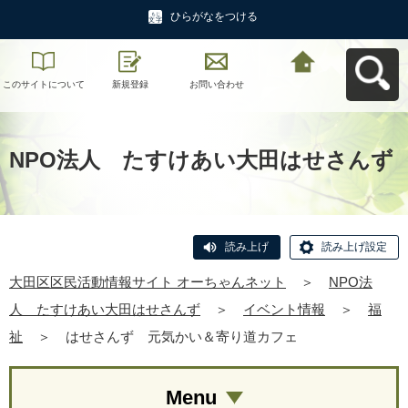
ひらがなをつける
このサイトについて
新規登録
お問い合わせ
大田区区民活動情報
サイト オーちゃんネ
ットへ戻る
NPO法人 たすけあい大田はせさんず
読み上げ
読み上げ設定
大田区区民活動情報サイト オーちゃんネット
＞
NPO法
人 たすけあい大田はせさんず
＞
イベント情報
＞
福
祉
＞
はせさんず 元気かい＆寄り道カフェ
Menu