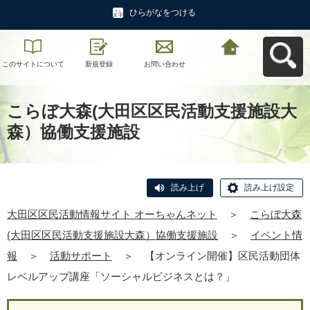
ひらがなをつける
このサイトについて
新規登録
お問い合わせ
大田区区民活動情報
サイト オーちゃんネ
ットへ戻る
こらぼ大森(大田区区民活動支援施設大
森）協働支援施設
読み上げ
読み上げ設定
大田区区民活動情報サイト オーちゃんネット
＞
こらぼ大森
(大田区区民活動支援施設大森）協働支援施設
＞
イベント情
報
＞
活動サポート
＞
【オンライン開催】区民活動団体
レベルアップ講座「ソーシャルビジネスとは？」