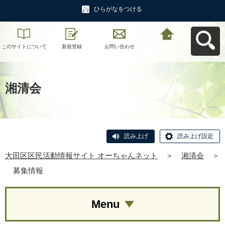
ひらがなをつける
このサイトについて
新規登録
お問い合わせ
大田区区民活動情報
サイト オーちゃんネ
ットへ戻る
湘清会
読み上げ
読み上げ設定
大田区区民活動情報サイト オーちゃんネット
＞
湘清会
＞
募集情報
Menu