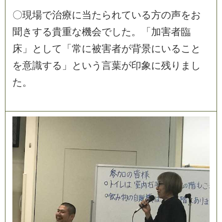
〇
現
場
で
治
療
に
当
た
ら
れ
て
い
る
方
の
声
を
お
聞
き
す
る
貴
重
な
機
会
で
し
た
。
「
加
害
者
臨
床
」
と
し
て
「
常
に
被
害
者
が
背
景
に
い
る
こ
と
を
意
識
す
る
」
と
い
う
言
葉
が
印
象
に
残
り
ま
し
た
。