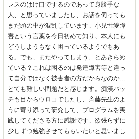
レ
ス
の
は
け
口
で
す
る
の
で
あ
っ
て
身
勝
手
な
人
、
と
思
っ
て
い
ま
し
た
し
、
お
話
を
伺
っ
て
も
ま
だ
頭
の
中
が
混
乱
し
て
い
ま
す
。
小
児
性
愛
障
害
と
い
う
言
葉
を
今
日
初
め
て
知
り
、
本
人
に
も
ど
う
し
よ
う
も
な
く
困
っ
て
い
る
よ
う
で
も
あ
る
。
で
も
、
ま
た
や
っ
て
し
ま
う
、
と
あ
き
ら
め
て
い
る
？
こ
れ
は
困
る
の
は
発
達
障
害
等
と
違
っ
て
自
分
で
は
な
く
被
害
者
の
方
だ
か
ら
な
の
か
…
と
て
も
難
し
い
問
題
だ
と
感
じ
ま
す
。
痴
漢
バ
ッ
チ
も
目
か
ら
ウ
ロ
コ
で
し
た
し
、
斉
藤
先
生
の
よ
う
に
寄
り
添
っ
て
研
究
し
て
、
プ
ロ
グ
ラ
ム
を
実
践
し
て
く
だ
さ
る
方
に
感
謝
で
す
。
欲
張
ら
ず
に
少
し
ず
つ
勉
強
さ
せ
て
も
ら
い
た
い
と
思
い
ま
し