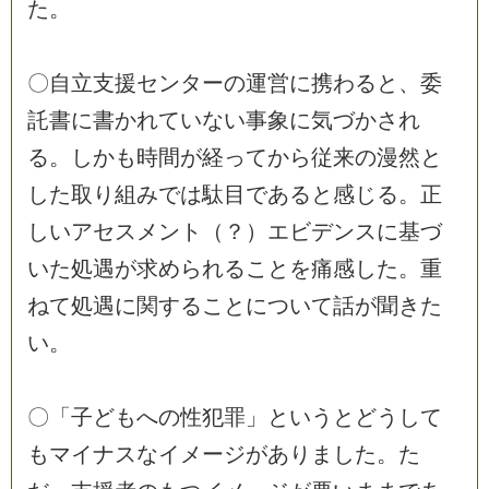
た
。
〇
自
立
支
援
セ
ン
タ
ー
の
運
営
に
携
わ
る
と
、
委
託
書
に
書
か
れ
て
い
な
い
事
象
に
気
づ
か
さ
れ
る
。
し
か
も
時
間
が
経
っ
て
か
ら
従
来
の
漫
然
と
し
た
取
り
組
み
で
は
駄
目
で
あ
る
と
感
じ
る
。
正
し
い
ア
セ
ス
メ
ン
ト
（
？
）
エ
ビ
デ
ン
ス
に
基
づ
い
た
処
遇
が
求
め
ら
れ
る
こ
と
を
痛
感
し
た
。
重
ね
て
処
遇
に
関
す
る
こ
と
に
つ
い
て
話
が
聞
き
た
い
。
〇
「
子
ど
も
へ
の
性
犯
罪
」
と
い
う
と
ど
う
し
て
も
マ
イ
ナ
ス
な
イ
メ
ー
ジ
が
あ
り
ま
し
た
。
た