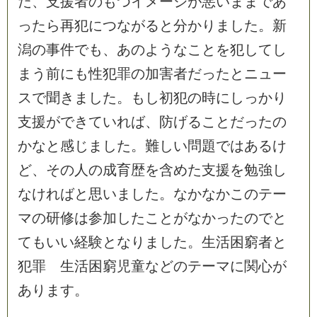
だ
、
支
援
者
の
も
つ
イ
メ
ー
ジ
が
悪
い
ま
ま
で
あ
っ
た
ら
再
犯
に
つ
な
が
る
と
分
か
り
ま
し
た
。
新
潟
の
事
件
で
も
、
あ
の
よ
う
な
こ
と
を
犯
し
て
し
ま
う
前
に
も
性
犯
罪
の
加
害
者
だ
っ
た
と
ニ
ュ
ー
ス
で
聞
き
ま
し
た
。
も
し
初
犯
の
時
に
し
っ
か
り
支
援
が
で
き
て
い
れ
ば
、
防
げ
る
こ
と
だ
っ
た
の
か
な
と
感
じ
ま
し
た
。
難
し
い
問
題
で
は
あ
る
け
ど
、
そ
の
人
の
成
育
歴
を
含
め
た
支
援
を
勉
強
し
な
け
れ
ば
と
思
い
ま
し
た
。
な
か
な
か
こ
の
テ
ー
マ
の
研
修
は
参
加
し
た
こ
と
が
な
か
っ
た
の
で
と
て
も
い
い
経
験
と
な
り
ま
し
た
。
生
活
困
窮
者
と
犯
罪
生
活
困
窮
児
童
な
ど
の
テ
ー
マ
に
関
心
が
あ
り
ま
す
。