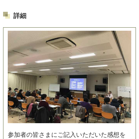
詳細
参
加
者
の
皆
さ
ま
に
ご
記
入
い
た
だ
い
た
感
想
を