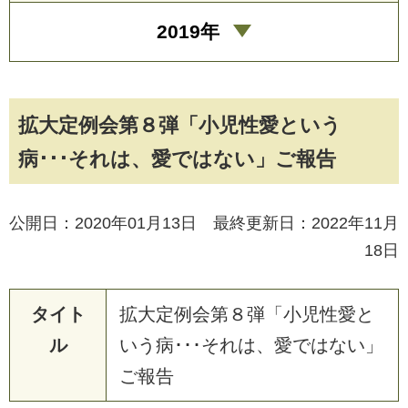
2019年
拡大定例会第８弾「小児性愛という
病･･･それは、愛ではない」ご報告
公開日：2020年01月13日 最終更新日：2022年11月
18日
タイト
拡
大
定
例
会
第
８
弾
「
小
児
性
愛
と
ル
い
う
病
･
･
･
そ
れ
は
、
愛
で
は
な
い
」
ご
報
告