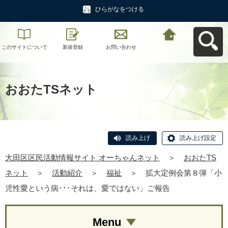
ひらがなをつける
このサイトについて
新規登録
お問い合わせ
大田区区民活動情報
サイト オーちゃんネ
ットへ戻る
おおたTSネット
読み上げ
読み上げ設定
大田区区民活動情報サイト オーちゃんネット
＞
おおたTS
ネット
＞
活動紹介
＞
福祉
＞
拡大定例会第８弾「小
児性愛という病･･･それは、愛ではない」ご報告
Menu