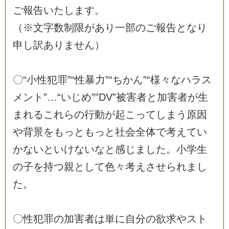
ご
報
告
い
た
し
ま
す
。
（
※
文
字
数
制
限
が
あ
り
一
部
の
ご
報
告
と
な
り
申
し
訳
あ
り
ま
せ
ん
）
〇
“
小
性
犯
罪
”
“
性
暴
力
”
“
ち
か
ん
”
“
様
々
な
ハ
ラ
ス
メ
ン
ト
”
…
“
い
じ
め
”
”
D
V
”
被
害
者
と
加
害
者
が
生
ま
れ
る
こ
れ
ら
の
行
動
が
起
こ
っ
て
し
ま
う
原
因
や
背
景
を
も
っ
と
も
っ
と
社
会
全
体
で
考
え
て
い
か
な
い
と
い
け
な
い
な
と
感
じ
ま
し
た
。
小
学
生
の
子
を
持
つ
親
と
し
て
色
々
考
え
さ
せ
ら
れ
ま
し
た
。
〇
性
犯
罪
の
加
害
者
は
単
に
自
分
の
欲
求
や
ス
ト