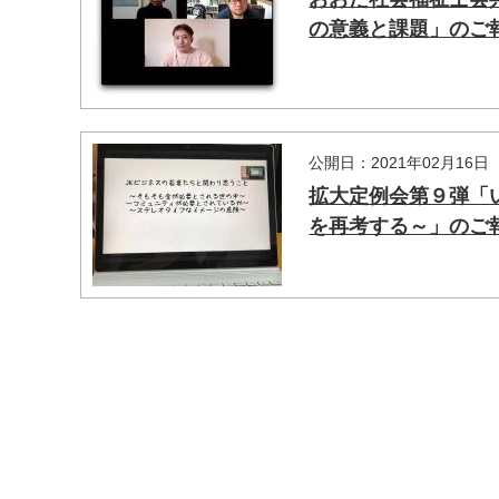
の意義と課題」のご
公開日：2021年02月16日
拡大定例会第９弾「
を再考する～」のご
マイメディア検索