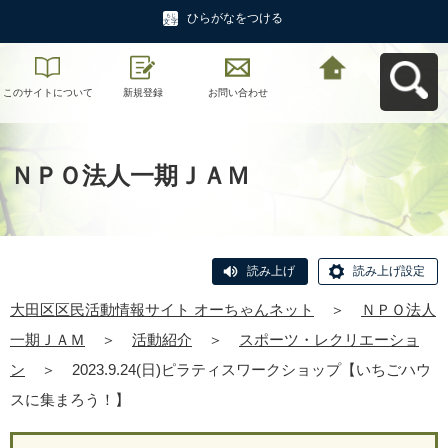
ひらがなをつける
このサイトについて
新規登録
お問い合わせ
大田区区民活動情報
サイト オーちゃんネ
ットへ戻る
ＮＰＯ法人一期ＪＡＭ
読み上げ
読み上げ設定
大田区区民活動情報サイト オーちゃんネット
＞
ＮＰＯ法人
一期ＪＡＭ
＞
活動紹介
＞
スポーツ・レクリエーショ
ン
＞
2023.9.24(日)ピラティスワークショップ【いちごハウ
スに集まろう！】