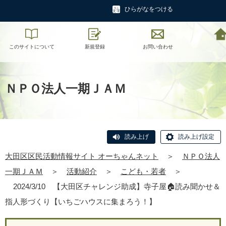
ひらがなをつける
このサイトについて
新規登録
お問い合わせ
大田区区民活動
オーちゃんネ
ＮＰＯ法人一期ＪＡＭ
読み上げ
読み上げ設定
大田区区民活動情報サイト オーちゃんネット
＞
ＮＰＯ法人
一期ＪＡＭ
＞
活動紹介
＞
こども・若者
＞
2024/3/10 【大田区チャレンジ助成】寺子屋🏠読み聞かせ＆
指人形づくり【いちごハウスに集まろう！】